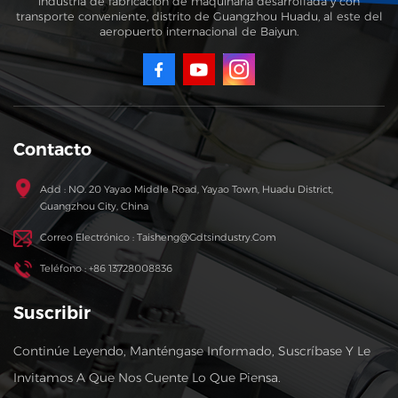
industria de fabricación de maquinaria desarrollada y con
transporte conveniente, distrito de Guangzhou Huadu, al este del
aeropuerto internacional de Baiyun.
Contacto
Add : NO. 20 Yayao Middle Road, Yayao Town, Huadu District,
Guangzhou City, China
Correo Electrónico : Taisheng@gdtsindustry.com
Teléfono : +86 13728008836
Suscribir
Continúe Leyendo, Manténgase Informado, Suscríbase Y Le
Invitamos A Que Nos Cuente Lo Que Piensa.