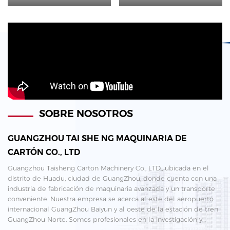
SOBRE NOSOTROS
GUANGZHOU TAI SHE NG MAQUINARIA DE
CARTÓN CO., LTD
Guangzhou Taisheng Carton Machinery Co., LTD., ubicada en el
distrito de Huadu, ciudad de GuangZhou, donde cuenta con una
industria de fabricación de maquinaria avanzada y un transporte
conveniente. Nuestra empresa se acerca al este del aeropuerto
internacional GuangZhou Baiyun y al oeste de la estación de tren
GuangZhou Norte. Somos profesionales en la investigación y
desarrollo de maquinaria de cartón corrugado.