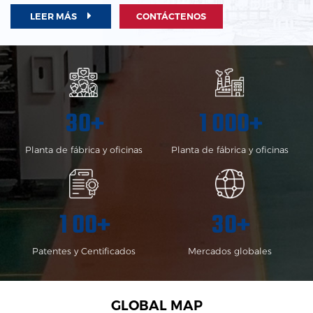
LEER MÁS
CONTÁCTENOS
3
0
1
0
0
0
+
+
Planta de fábrica y oficinas
Planta de fábrica y oficinas
1
0
0
3
0
+
+
Patentes y Centificados
Mercados globales
GLOBAL MAP