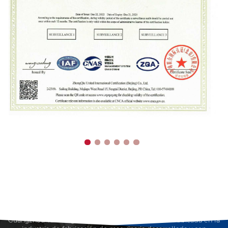
Guangzhou Taisheng Carton Machinery Co., Ltd. está ubicada en la