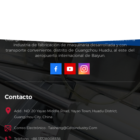
Guangzhou Taisheng Carton Machinery Co., Ltd. está ubicada en la
industria de fabricación de maquinaria desarrollada y con
transporte conveniente, distrito de Guangzhou Huadu, al este del
aeropuerto internacional de Baiyun.
Contacto
Add : NO. 20 Yayao Middle Road, Yayao Town, Huadu District,
Guangzhou City, China
Correo Electrónico : Taisheng@gdtsindustry.com
Teléfono : +86 13728008836