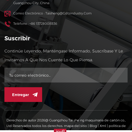
Guangzhou City, China
Correo Electrónico : Taisheng@gdtsindustry.com
Teléfono : +86 13728008836
Suscribir
Continúe Leyendo, Manténgase Informado, Suscríbase Y Le
Invitamos A Que Nos Cuente Lo Que Piensa.
Entregar
Derechos de autor 2026@ Guangzhou Tai she ng maquinaria de cartón co.,
Ltd Reservados todos los derechos.
mapa del sitio
|
Blog
|
Xml
|
política de