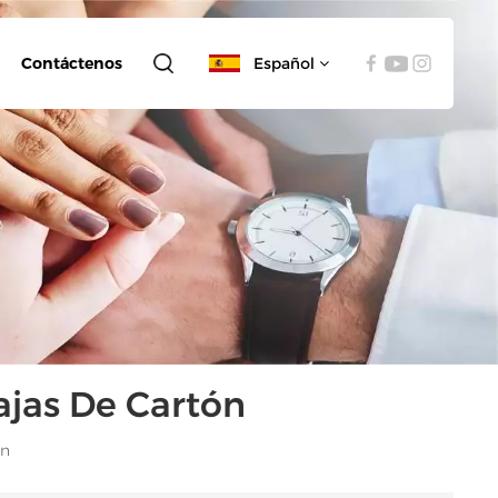
Contáctenos
Español
English
español
العربية
jas De Cartón
ón