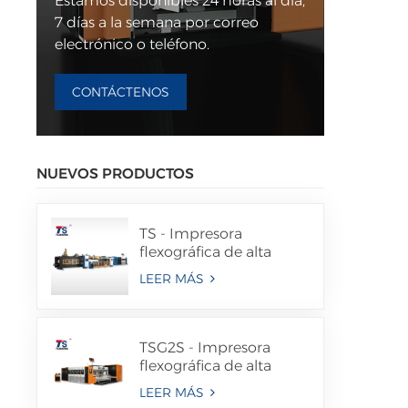
Estamos disponibles 24 horas al día,
7 días a la semana por correo
electrónico o teléfono.
CONTÁCTENOS
NUEVOS PRODUCTOS
TS - Impresora
flexográfica de alta
velocidad, ranuradora,
LEER MÁS
troqueladora y
plegadora encoladora
en línea
TSG2S - Impresora
flexográfica de alta
velocidad con
LEER MÁS
transferencia de vacío