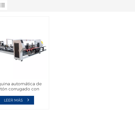
uina automática de
rtón corrugado con
oladora plegable TS
LEER MÁS