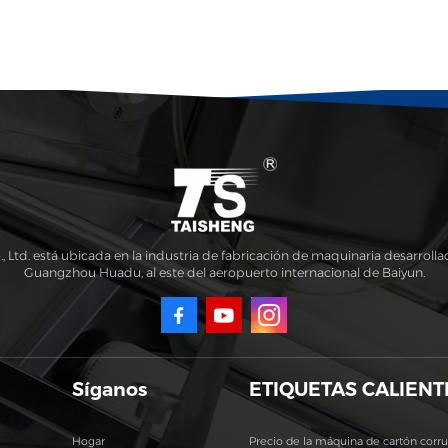
td. está ubicada en la industria de fabricación de maquinaria desarrollad
Guangzhou Huadu, al este del aeropuerto internacional de Baiyun.
Síganos
ETIQUETAS CALIENT
Hogar
Precio de la máquina de cartón corr