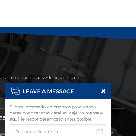
a y con transporte conveniente, distrito de
LEAVE A MESSAGE
Si está interesado en nuestros productos y
desea conocer más detalles, deje un mensaje
ES
Suscribir
aquí, le responderemos lo antes posible.
Continúe Leyendo, Manténgase Informado, Suscríbase Y Le
ugado