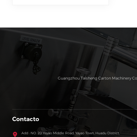
completa, ranuradora y
troqueladora
Guangzhou Taisheng Carton Machinery Co., L
Contacto
Add : NO. 20 Yayao Middle Road, Yayao Town, Huadu District,