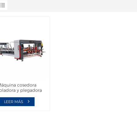
áquina cosedora
oladora y plegadora
automática TS
LEER MÁS