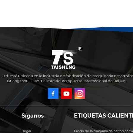
td. está ubicada en la industria de fabricación de maquinaria desarrollad
Guangzhou Huadu, al este del aeropuerto internacional de Baiyun.
Síganos
ETIQUETAS CALIENT
Hogar
Precio de la máquina de cartón corr