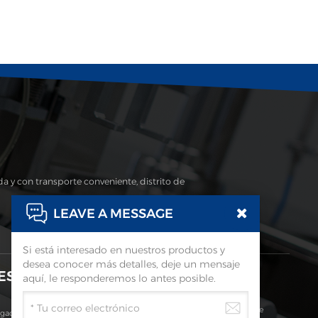
a y con transporte conveniente, distrito de
LEAVE A MESSAGE
Si está interesado en nuestros productos y
desea conocer más detalles, deje un mensaje
ES
Suscribir
aquí, le responderemos lo antes posible.
Continúe Leyendo, Manténgase Informado, Suscríbase Y Le
ugado