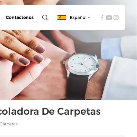
Contáctenos
Español
English
español
العربية
coladora De Carpetas
Carpetas