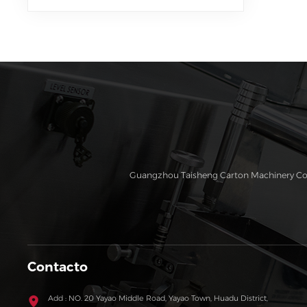
completa, ranuradora y
troqueladora
Guangzhou Taisheng Carton Machinery Co., L
Contacto
Add : NO. 20 Yayao Middle Road, Yayao Town, Huadu District,