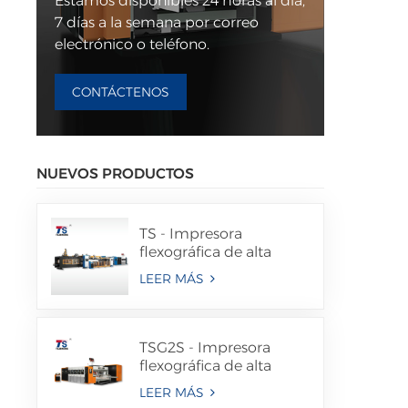
Estamos disponibles 24 horas al día,
7 días a la semana por correo
electrónico o teléfono.
CONTÁCTENOS
NUEVOS PRODUCTOS
TS - Impresora
flexográfica de alta
velocidad, ranuradora,
LEER MÁS
troqueladora y
plegadora encoladora
en línea
TSG2S - Impresora
flexográfica de alta
velocidad con
LEER MÁS
transferencia de vacío