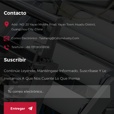
Contacto
Add : NO. 20 Yayao Middle Road, Yayao Town, Huadu District,
Guangzhou City, China
Correo Electrónico : Taisheng@gdtsindustry.com
Teléfono : +86 13728008836
Suscribir
Continúe Leyendo, Manténgase Informado, Suscríbase Y Le
Invitamos A Que Nos Cuente Lo Que Piensa.
Entregar