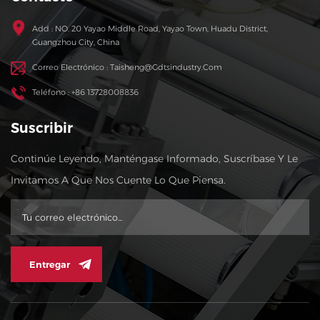
Add : NO. 20 Yayao Middle Road, Yayao Town, Huadu District,
Guangzhou City, China
Correo Electrónico : Taisheng@gdtsindustry.com
Teléfono : +86 13728008836
Suscribir
Continúe Leyendo, Manténgase Informado, Suscríbase Y Le
Invitamos A Que Nos Cuente Lo Que Piensa.
Entregar