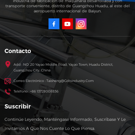
industria de fabricación de maquinaria desarrollada y con
transporte conveniente, distrito de Guangzhou Huadu, al este del
aeropuerto internacional de Baiyun.
Contacto
Add : NO. 20 Yayao Middle Road, Yayao Town, Huadu District,
Guangzhou City, China
Correo Electrónico : Taisheng@gdtsindustry.com
Teléfono : +86 13728008836
Suscribir
Continúe Leyendo, Manténgase Informado, Suscríbase Y Le
Invitamos A Que Nos Cuente Lo Que Piensa.