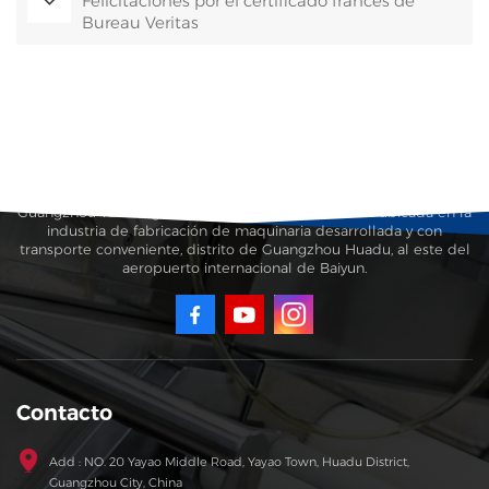
Felicitaciones por el certificado francés de
Bureau Veritas
Guangzhou Taisheng Carton Machinery Co., Ltd. está ubicada en la
industria de fabricación de maquinaria desarrollada y con
transporte conveniente, distrito de Guangzhou Huadu, al este del
aeropuerto internacional de Baiyun.
Contacto
Add : NO. 20 Yayao Middle Road, Yayao Town, Huadu District,
Guangzhou City, China