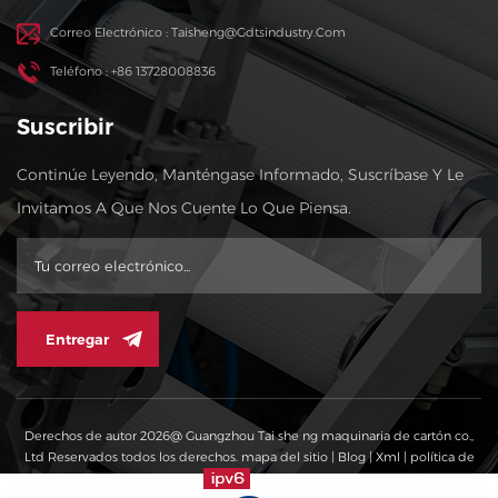
Correo Electrónico : Taisheng@gdtsindustry.com
Teléfono : +86 13728008836
Suscribir
Continúe Leyendo, Manténgase Informado, Suscríbase Y Le
Invitamos A Que Nos Cuente Lo Que Piensa.
Entregar
Derechos de autor 2026@ Guangzhou Tai she ng maquinaria de cartón co.,
Ltd Reservados todos los derechos.
mapa del sitio
|
Blog
|
Xml
|
política de
privacidad
RED SOPORTADA